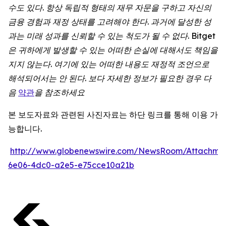
수도
있다
.
항상
독립적
형태의
재무
자문을
구하고
자신의
금융
경험과
재정
상태를
고려해야
한다
.
과거에
달성한
성
과는
미래
성과를
신뢰할
수
있는
척도가
될
수
없다
. Bitget
은
귀하에게
발생할
수
있는
어떠한
손실에
대해서도
책임을
지지
않는다
.
여기에
있는
어떠한
내용도
재정적
조언으로
해석되어서는
안
된다
.
보다
자세한
정보가
필요한
경우
다
음
약관
을
참조하세요
본 보도자료와 관련된 사진자료는 하단 링크를 통해 이용 가
능합니다.
http://www.globenewswire.com/NewsRoom/Attachme
6e06-4dc0-a2e5-e75cce10a21b