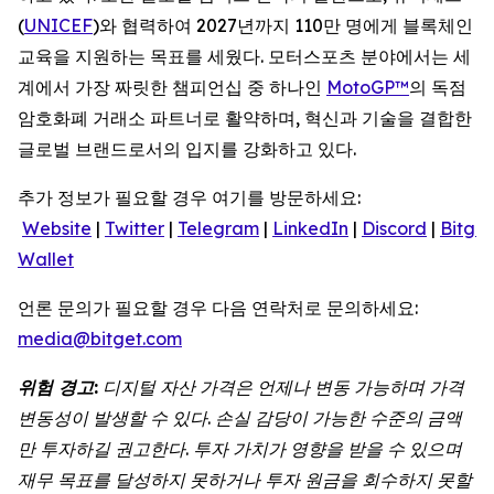
(
UNICEF
)와 협력하여 2027년까지 110만 명에게 블록체인
교육을 지원하는 목표를 세웠다. 모터스포츠 분야에서는 세
계에서 가장 짜릿한 챔피언십 중 하나인
MotoGP™
의 독점
암호화폐 거래소 파트너로 활약하며, 혁신과 기술을 결합한
글로벌 브랜드로서의 입지를 강화하고 있다.
추가 정보가 필요할 경우 여기를 방문하세요:
Website
|
Twitter
|
Telegram
|
LinkedIn
|
Discord
|
Bitget
Wallet
언론 문의가 필요할 경우 다음 연락처로 문의하세요:
media@bitget.com
위험
경고
:
디지털
자산
가격은
언제나
변동
가능하며
가격
변동성이
발생할
수
있다
.
손실
감당이
가능한
수준의
금액
만
투자하길
권고한다
.
투자
가치가
영향을
받을
수
있으며
재무
목표를
달성하지
못하거나
투자
원금을
회수하지
못할