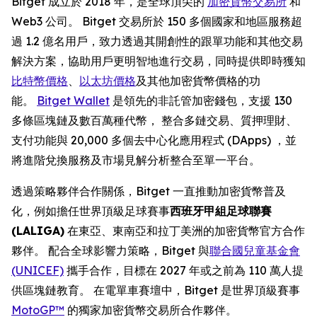
Bitget 成立於 2018 年，是全球頂尖的
加密貨幣交易所
和
Web3 公司。 Bitget 交易所於 150 多個國家和地區服務超
過 1.2 億名用戶，致力透過其開創性的跟單功能和其他交易
解決方案，協助用戶更明智地進行交易，同時提供即時獲知
比特幣價格
、
以太坊價格
及其他加密貨幣價格的功
能。
Bitget Wallet
是領先的非託管加密錢包，支援 130
多條區塊鏈及數百萬種代幣， 整合多鏈交易、質押理財、
支付功能與 20,000 多個去中心化應用程式 (DApps) ，並
將進階兌換服務及市場見解分析整合至單一平台。
透過策略夥伴合作關係，Bitget 一直推動加密貨幣普及
化，例如擔任世界頂級足球賽事
西班牙甲組足球聯賽
(LALIGA)
在東亞、東南亞和拉丁美洲的加密貨幣官方合作
夥伴。 配合全球影響力策略，Bitget 與
聯合國兒童基金會
(UNICEF)
攜手合作，目標在 2027 年或之前為 110 萬人提
供區塊鏈教育。 在電單車賽壇中，Bitget 是世界頂級賽事
MotoGP™
的獨家加密貨幣交易所合作夥伴。