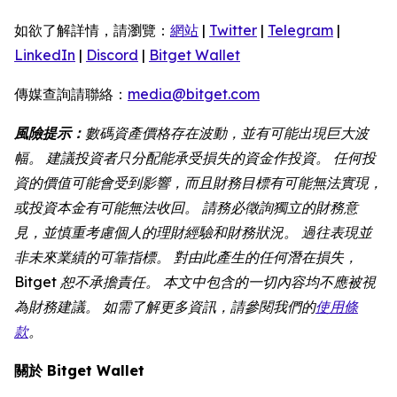
如欲了解詳情，請瀏覽：
網站
|
Twitter
|
Telegram
|
LinkedIn
|
Discord
|
Bitget Wallet
傳媒查詢請聯絡：
media@bitget.com
風險提示：
數碼資產價格存在波動，並有可能出現巨大波
幅。 建議投資者只分配能承受損失的資金作投資。 任何投
資的價值可能會受到影響，而且財務目標有可能無法實現，
或投資本金有可能無法收回。 請務必徵詢獨立的財務意
見，並慎重考慮個人的理財經驗和財務狀況。 過往表現並
非未來業績的可靠指標。 對由此產生的任何潛在損失，
Bitget 恕不承擔責任。 本文中包含的一切內容均不應被視
為財務建議。 如需了解更多資訊，請參閱我們的
使用條
款
。
關於 Bitget Wallet