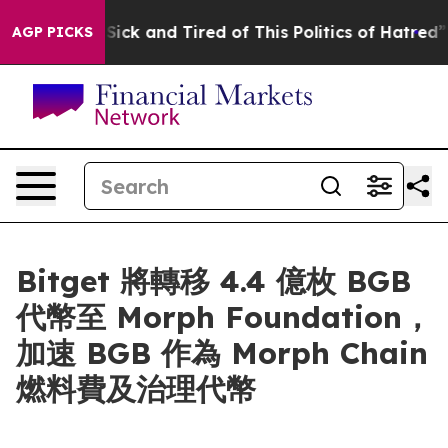
e Are Sick and Tired of This Politics of Hatred”
The St
AGP PICKS
Bitget 將轉移 4.4 億枚 BGB
代幣至 Morph Foundation，
加速 BGB 作為 Morph Chain
燃料費及治理代幣