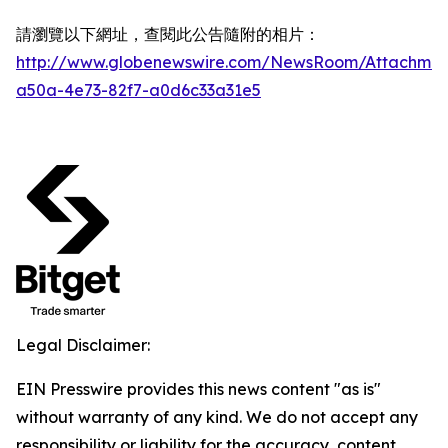
請瀏覽以下網址，查閱此公告隨附的相片：
http://www.globenewswire.com/NewsRoom/Attachmen
a50a-4e73-82f7-a0d6c33a31e5
Legal Disclaimer:
EIN Presswire provides this news content "as is"
without warranty of any kind. We do not accept any
responsibility or liability for the accuracy, content,