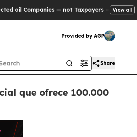
il Companies — not Taxpayers — the Chance to Cas
View all
Provided by AGP
Share
ial que ofrece 100.000