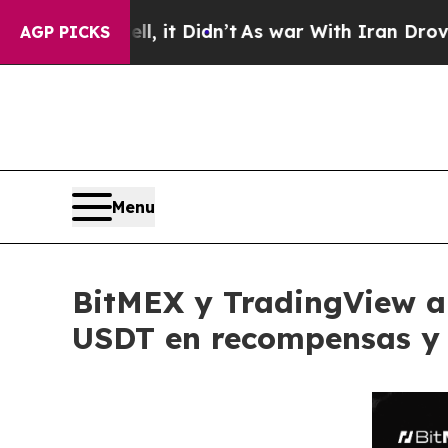
. Well, it Didn’t
As war With Iran Drove oil Pr
AGP PICKS
Menu
BitMEX y TradingView a
USDT en recompensas y