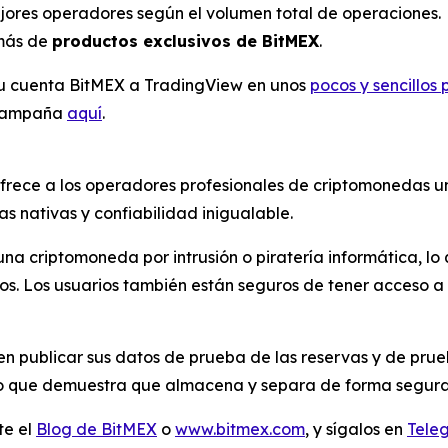
jores operadores según el volumen total de operaciones.
más de
productos exclusivos de BitMEX
.
su cuenta BitMEX a TradingView en unos
pocos y sencillos 
a campaña
aquí
.
ofrece a los operadores profesionales de criptomonedas 
s nativas y confiabilidad inigualable.
na criptomoneda por intrusión o piratería informática, lo
s. Los usuarios también están seguros de tener acceso a 
n publicar sus datos de prueba de las reservas y de prue
o que demuestra que almacena y separa de forma segura l
te el
Blog de BitMEX
o
www.bitmex.com
, y sígalos en
Tele