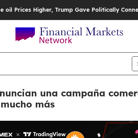
ices Higher, Trump Gave Politically Connected o
nuncian una campaña comerc
 mucho más