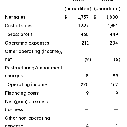
(unaudited)
(unaudited)
Net sales
$
1,757
$
1,800
Cost of sales
1,327
1,351
Gross profit
430
449
Operating expenses
211
204
Other operating (income),
net
(9
)
(6
)
Restructuring/impairment
charges
8
89
Operating income
220
162
Financing costs
9
9
Net (gain) on sale of
business
—
—
Other non-operating
expense
4
1