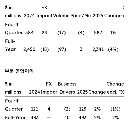
$ in
FX
Ch
millions
2024
Impact
Volume
Price/Mix
2025
Change
exc
Fourth
Quarter
584
24
(17)
(4)
587
1%
(
Full-
Year
2,450
(15)
(97)
3
2,341
(4%)
(
부문 영업이익
$ in
FX
Business
Change
millions
2024
Impact
Drivers
2025
Change
excl. FX
Fourth
Quarter
121
4
(2)
123
2%
(1%)
Full-Year
483
—
10
493
2%
2%