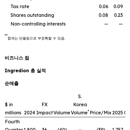
Tax rate
0.06
0.09
Shares outstanding
0.08
0.23
Non-controlling interests
—
—
**
합계는
반올림으로
부정확할
수
있음
.
비즈니스 립
Ingredion 총 실적
순매출
S.
$ in
FX
Korea
*
millions
2024
Impact
Volume
Volume
Price/Mix
2025
Ch
Fourth
Quarter
1,800
36
(40)
—
(39)
1,757