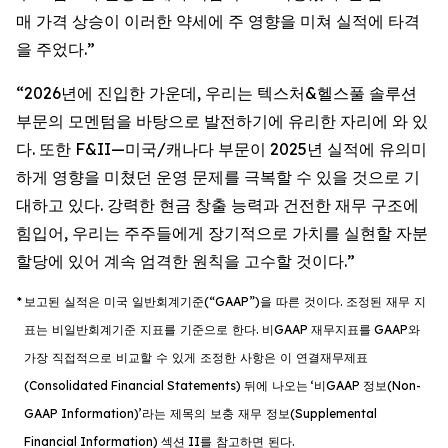
매 가격 상승이 이러한 약세에 주 영향을 미쳐 실적에 타격
을 주었다.”
“2026년에 진입한 가운데, 우리는 텍스처&헬스풀 솔루션
부문의 모멘텀을 바탕으로 발전하기에 유리한 자리에 와 있
다. 또한 F&II—미국/캐나다 부문이 2025년 실적에 유의미
하게 영향을 미쳤던 운영 문제를 극복할 수 있을 것으로 기
대하고 있다. 강력한 현금 창출 능력과 건전한 재무 구조에
힘입어, 우리는 주주들에게 장기적으로 가치를 실현할 자분
할당에 있어 계속 엄격한 원칙을 고수할 것이다.”
*
보고된
실적은
미국
일반회계기준
(“GAAP”)
을
따른
것이다
.
조정된
재무
지
표는
비일반회계기준
지표를
기준으로
한다
.
비
GAAP
재무지표를
GAAP
와
가장
직접적으로
비교할
수
있게
조정한
사항은
이
연결재무제표
(Consolidated Financial Statements)
뒤에
나오는
‘
비
GAAP
정보
(Non-
GAAP Information)’
라는
제목의
보충
재무
정보
(Supplemental
Financial Information)
섹션
II
를
참고하면
된다
.