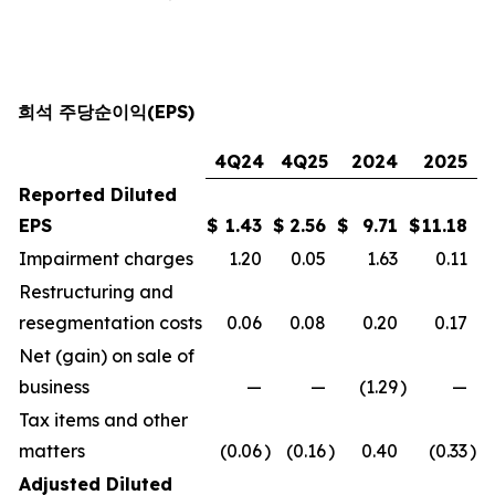
희석 주당순이익(EPS)
4Q24
4Q25
2024
2025
Reported Diluted
EPS
$
1.43
$
2.56
$
9.71
$
11.18
Impairment charges
1.20
0.05
1.63
0.11
Restructuring and
resegmentation costs
0.06
0.08
0.20
0.17
Net (gain) on sale of
business
—
—
(1.29
)
—
Tax items and other
matters
(0.06
)
(0.16
)
0.40
(0.33
)
Adjusted Diluted