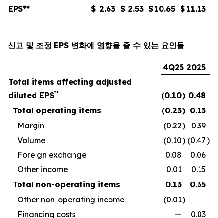
EPS**
$
2.63
$
2.53
$
10.65
$
11.13
신고 및 조정 EPS 변화에 영향을 줄 수 있는 요인들
4Q25
2025
Total items affecting adjusted
**
diluted EPS
(0.10
)
0.48
Total operating items
(0.23
)
0.13
Margin
(0.22
)
0.39
Volume
(0.10
)
(0.47
)
Foreign exchange
0.08
0.06
Other income
0.01
0.15
Total non-operating items
0.13
0.35
Other non-operating income
(0.01
)
—
Financing costs
—
0.03