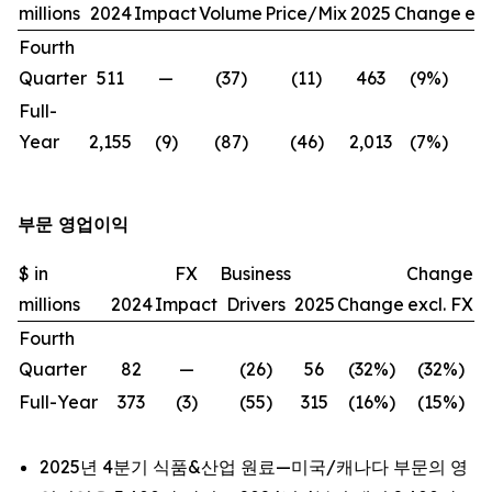
millions
2024
Impact
Volume
Price/Mix
2025
Change
exc
Fourth
Quarter
511
—
(37)
(11)
463
(9%)
(
Full-
Year
2,155
(9)
(87)
(46)
2,013
(7%)
(
부문 영업이익
$ in
FX
Business
Change
millions
2024
Impact
Drivers
2025
Change
excl. FX
Fourth
Quarter
82
—
(26)
56
(32%)
(32%)
Full-Year
373
(3)
(55)
315
(16%)
(15%)
2025년 4분기 식품&산업 원료—미국/캐나다 부문의 영