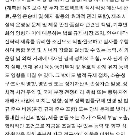
(계획된 유지보수 및 투자 프로젝트의 적시·적정 예산 내 완
료, 운임·운송비 및 헤지 활동의 효과적 관리 포함), 제조 시
설의 운영상 문제 및 제품 안전·품질과 관련된 책임, 기후변
화의 영향과 이에 대응하는 법률·규제·시장 조치, 인수·매각·
전략적 제휴를 유리한 조건으로 식별·완료하고 실사를 수행
하며 통합·운영 및 시너지 창출을 달성할 수 있는 능력, 해외
운영 및 외화 거래에 내재된 경제·정치적 위험, 노사 관계 유
지 실패, 인재 유치·육성·동기부여 및 우호적 관계 유지 능력
도 영향을 미칠 수 있다. 그 밖에도 법적·규제 절차, 소송·청
구·조사의 영향, 영업권 또는 장기자산의 손상차손 발생, 정
치적 사건·무역 및 국제 분쟁·전쟁·테러 위협 또는 행위·자연
재해가 사업에 미치는 영향, 정부 정책·법률·규제 변경 및 법
규 준수 비용(환경 규제 준수 포함) 또는 당사 통제를 벗어난
중대한 사건의 발생, 세율 변동 또는 추가 소득세 부담 노출,
합리적인 조건으로 자금을 조달할 수 있는 능력 및 향후 성
장·확장을 위한 충분한 자금 접근성에 영향을 미치는 요인,