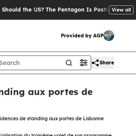
d the US?
The Pentagon Is Posting Cryptic Biblic
View all
Provided by AGP
Share
anding aux portes de
résidences de standing aux portes de Lisbonne
cialisation du troisième volet de son programme