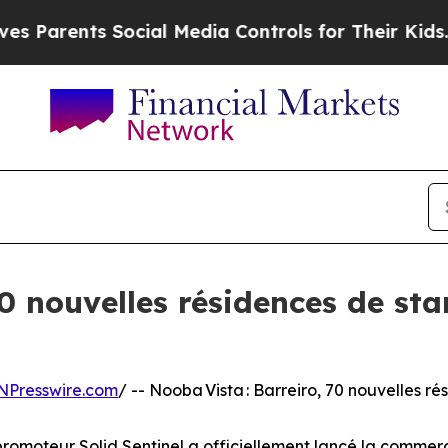
rents Social Media Controls for Their Kids. Shoul
70 nouvelles résidences de st
NPresswire.com
/ -- Nooba Vista : Barreiro, 70 nouvelles 
promoteur Solid Sentinel a officiellement lancé la commer