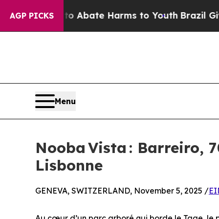
on Fund to Abate Harms to Youth
Brazil Gives Pa
AGP PICKS
Menu
Nooba Vista : Barreiro, 
Lisbonne
GENEVA, SWITZERLAND, November 5, 2025 /
EI
Au cœur d’un parc arboré qui borde le Tage, le 