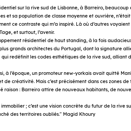
dentiel sur la rive sud de Lisbonne, à Barreiro, beaucoup o
es et sa population de classe moyenne et ouvrière, n’étai
ment ce contraste qui m’a inspiré. Là où d’autres voyaient d
age, et surtout, l’avenir.
eloppement résidentiel de haut standing, à la fois audaci
des plus grands architectes du Portugal, dont la signature 
ui redéfinit les codes esthétiques de la rive sud, alliant 
i, à l’époque, un promoteur new-yorkais avait quitté Manh
de créativité. Mais c’est précisément dans ces zones de tr
é raison : Barreiro attire de nouveaux habitants, de nouve
mmobilier ; c’est une vision concrète du futur de la rive s
aché des territoires oubliés." Magid Khoury