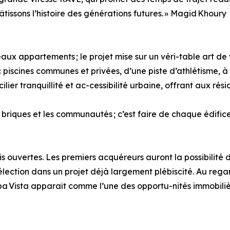
tissons l’histoire des générations futures. » Magid Khoury
 appartements ; le projet mise sur un véri-table art de vi
c piscines communes et privées, d’une piste d’athlétisme, à
cilier tranquillité et ac-cessibilité urbaine, offrant aux rés
e les briques et les communautés ; c’est faire de chaque édif
 ouvertes. Les premiers acquéreurs auront la possibilité de
ection dans un projet déjà largement plébiscité. Au regard
ba Vista apparaît comme l’une des opportu-nités immobilièr