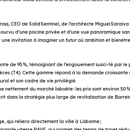
ross, CEO de Solid Sentinel, de l’architecte Miguel Saraiva
 pourvu d’une piscine privée et d’une vue panoramique sans 
ne invitation à imaginer un futur où ambition et bienêtr
ente de 95 %, témoignant de l’engouement susci-té par le
pièces (T4). Cette gamme répond à la demande croissante
al et son cadre de vie privilégié.
e nettement du marché lisboète : les prix sont environ 50 
crit dans la stratégie plus large de revitalisation de Barrei
ge, qui reliera directement la ville à Lisbonne ;
grande vitesse RAVE, qui promet des temps de trajet réduit